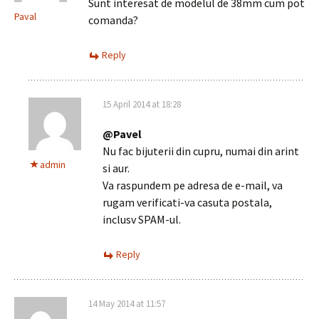
Sunt interesat de modelul de 38mm cum pot
Paval
comanda?
Reply
15 April 2014 at 18:28
@Pavel
Nu fac bijuterii din cupru, numai din arint
admin
si aur.
Va raspundem pe adresa de e-mail, va
rugam verificati-va casuta postala,
inclusv SPAM-ul.
Reply
14 May 2014 at 11:57