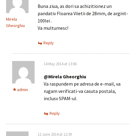
Buna ziua, as dori sa achizitionez un
pandativ Floarea Viietii de 28mm, de argint-
Mirela
100lei .
Gheorghiu
Va multumesc!
Reply
14 May 2014 at 13:08
@Mirela Gheorghiu
Va raspundem pe adresa de e-mail, va
admin
rugam verificati-va casuta postala,
inclusv SPAM-ul.
Reply
12 June 2014 at 12:39