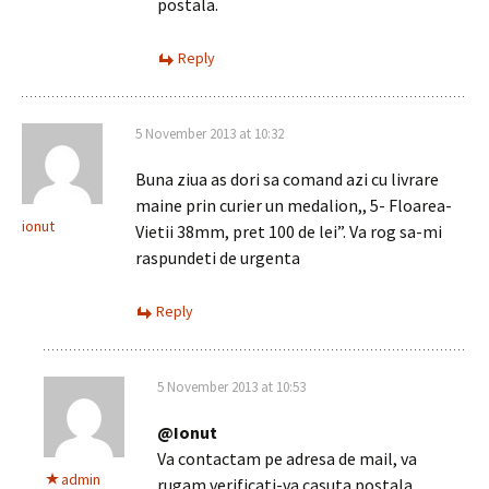
postala.
Reply
5 November 2013 at 10:32
Buna ziua as dori sa comand azi cu livrare
maine prin curier un medalion,, 5- Floarea-
ionut
Vietii 38mm, pret 100 de lei”. Va rog sa-mi
raspundeti de urgenta
Reply
5 November 2013 at 10:53
@Ionut
Va contactam pe adresa de mail, va
admin
rugam verificati-va casuta postala.