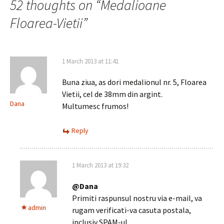
52 thoughts on “
Medalioane
Floarea-Vietii
”
1 March 2013 at 11:41
Buna ziua, as dori medalionul nr. 5, Floarea
Vietii, cel de 38mm din argint.
Dana
Multumesc frumos!
Reply
1 March 2013 at 19:32
@Dana
Primiti raspunsul nostru via e-mail, va
admin
rugam verificati-va casuta postala,
inclusiv SPAM-ul.