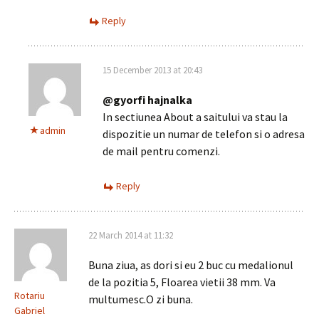
Reply
15 December 2013 at 20:43
@gyorfi hajnalka
In sectiunea About a saitului va stau la
admin
dispozitie un numar de telefon si o adresa
de mail pentru comenzi.
Reply
22 March 2014 at 11:32
Buna ziua, as dori si eu 2 buc cu medalionul
de la pozitia 5, Floarea vietii 38 mm. Va
Rotariu
multumesc.O zi buna.
Gabriel