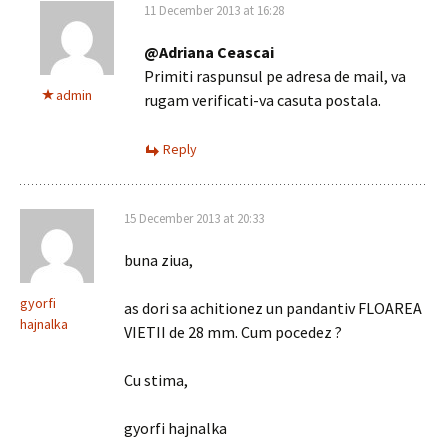
11 December 2013 at 16:28
@Adriana Ceascai
Primiti raspunsul pe adresa de mail, va
admin
rugam verificati-va casuta postala.
Reply
15 December 2013 at 20:33
buna ziua,
gyorfi
as dori sa achitionez un pandantiv FLOAREA
hajnalka
VIETII de 28 mm. Cum pocedez ?
Cu stima,
gyorfi hajnalka