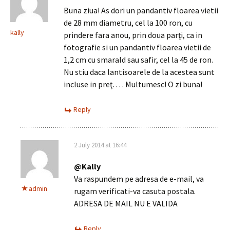
Buna ziua! As dori un pandantiv floarea vietii
de 28 mm diametru, cel la 100 ron, cu
kally
prindere fara anou, prin doua parţi, ca in
fotografie si un pandantiv floarea vietii de
1,2 cm cu smarald sau safir, cel la 45 de ron.
Nu stiu daca lantisoarele de la acestea sunt
incluse in preţ… . Multumesc! O zi buna!
Reply
2 July 2014 at 16:44
@Kally
Va raspundem pe adresa de e-mail, va
admin
rugam verificati-va casuta postala.
ADRESA DE MAIL NU E VALIDA
Reply