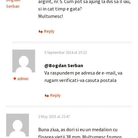
argint, nr. 5. Cum pot sa ajung la dvs sa il iau,
Serban
si in cat timp e gata?
Multumesc!
Reply
9 September 2014 at 19:23
@Bogdan Serban
Va raspundem pe adresa de e-mail, va
admin
rugam verificati-va casuta postala
Reply
2 May 2015 at 23:47
Buna ziua, as dori si eu un medalion cu
floarea vietii 38 mm. Multumesc frumos.