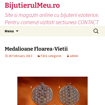
Skip
BijutierulMeu.ro
to
Site si magazin online cu bijuterii ezoterice.
content
Pentru comenzi vizitati sectiunea CONTACT
Search
Menu
for:
Medalioane Floarea-Vietii
28 February 2013
Fără categorie
admin