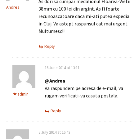
As dori sa cumpar medalionul Floarea-Vietii
Andrea
38mm cu 100 lei din argint. As fi foarte
recunoascatoare daca mi-ati putea expedia
in Cluj. Va astept raspunsul cat mai urgent.
Multumesc!!
Reply
16 June 2014 at 13:11
@Andrea
Va raspundem pe adresa de e-mail, va
admin
rugam verificati-va casuta postala.
Reply
2 July 2014 at 16:43