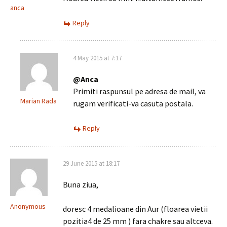
anca
Reply
4 May 2015 at 7:17
@Anca
Primiti raspunsul pe adresa de mail, va
Marian Rada
rugam verificati-va casuta postala.
Reply
29 June 2015 at 18:17
Buna ziua,
Anonymous
doresc 4 medalioane din Aur (floarea vietii
pozitia4 de 25 mm ) fara chakre sau altceva.