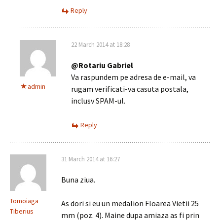
Reply
22 March 2014 at 18:28
@Rotariu Gabriel
Va raspundem pe adresa de e-mail, va
admin
rugam verificati-va casuta postala,
inclusv SPAM-ul.
Reply
31 March 2014 at 16:27
Buna ziua.
Tomoiaga
As dori si eu un medalion Floarea Vietii 25
Tiberius
mm (poz. 4). Maine dupa amiaza as fi prin